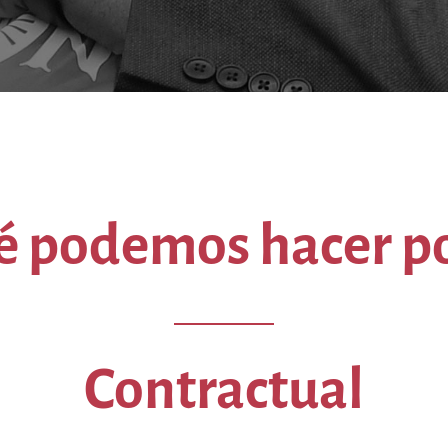
é podemos hacer por
Contractual