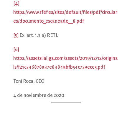
[4]
https://www.rfef.es/sites/default/files/pdf/circular
es/documento_escaneado__8.pdf
[5]
Ex. art. 1.3.a) RETJ.
[6]
https://assets.laliga.com/assets/2019/12/12/origina
ls/f21c346878a37e8484abfb54c739ece5.pdf
Toni Roca, CEO
4 de noviembre de 2020