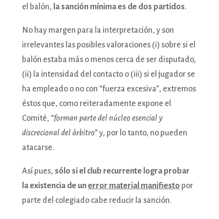
el balón,
la sanción mínima es de dos partidos
.
No hay margen para la interpretación, y son
irrelevantes las posibles valoraciones (i) sobre si el
balón estaba más o menos cerca de ser disputado,
(ii) la intensidad del contacto o (iii) si el jugador se
ha empleado o no con “fuerza excesiva”, extremos
éstos que, como reiteradamente expone el
Comité, “
forman parte del núcleo esencial y
discrecional del árbitro
” y, por lo tanto, no pueden
atacarse.
Así pues,
sólo si el club recurrente logra probar
la existencia de un
error material manifiesto
por
parte del colegiado cabe reducir la sanción.