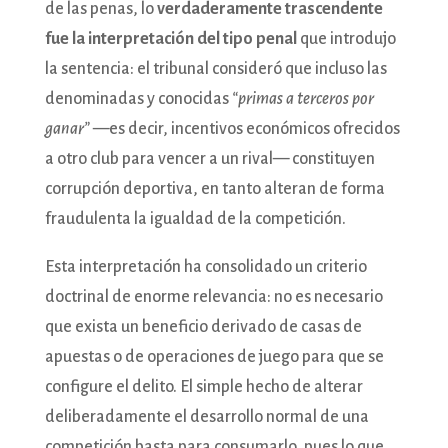
de las penas, lo
verdaderamente trascendente
fue la interpretación del tipo penal
que introdujo
la sentencia: el tribunal consideró que incluso las
denominadas y conocidas
“primas a terceros por
ganar”
—es decir, incentivos económicos ofrecidos
a otro club para vencer a un rival— constituyen
corrupción deportiva, en tanto alteran de forma
fraudulenta la igualdad de la competición.
Esta interpretación ha consolidado un criterio
doctrinal de enorme relevancia: no es necesario
que exista un beneficio derivado de casas de
apuestas o de operaciones de juego para que se
configure el delito. El simple hecho de alterar
deliberadamente el desarrollo normal de una
competición basta para consumarlo, pues lo que