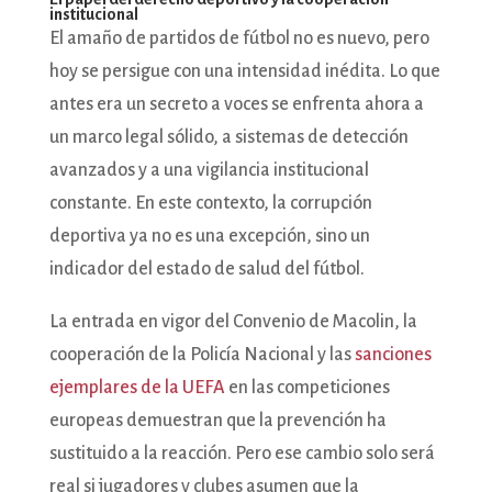
institucional
El amaño de partidos de fútbol no es nuevo, pero
hoy se persigue con una intensidad inédita. Lo que
antes era un secreto a voces se enfrenta ahora a
un marco legal sólido, a sistemas de detección
avanzados y a una vigilancia institucional
constante. En este contexto, la corrupción
deportiva ya no es una excepción, sino un
indicador del estado de salud del fútbol.
La entrada en vigor del Convenio de Macolin, la
cooperación de la Policía Nacional y las
sanciones
ejemplares de la UEFA
en las competiciones
europeas demuestran que la prevención ha
sustituido a la reacción. Pero ese cambio solo será
real si jugadores y clubes asumen que la