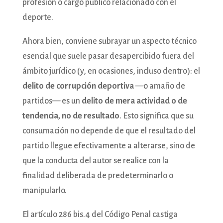
profesión o cargo público relacionado con el
deporte.
Ahora bien, conviene subrayar un aspecto técnico
esencial que suele pasar desapercibido fuera del
ámbito jurídico (y, en ocasiones, incluso dentro): el
delito de corrupción deportiva
—o amaño de
partidos— es un
delito de mera actividad o de
tendencia, no de resultado
. Esto significa que su
consumación no depende de que el resultado del
partido llegue efectivamente a alterarse, sino de
que la conducta del autor se realice con la
finalidad deliberada de predeterminarlo o
manipularlo.
El artículo 286 bis.4 del Código Penal castiga