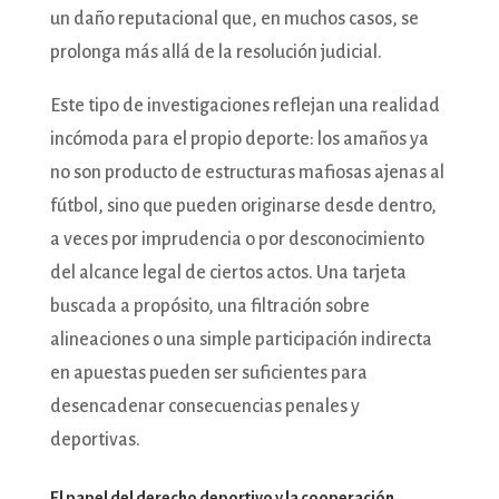
un daño reputacional que, en muchos casos, se
prolonga más allá de la resolución judicial.
Este tipo de investigaciones reflejan una realidad
incómoda para el propio deporte: los amaños ya
no son producto de estructuras mafiosas ajenas al
fútbol, sino que pueden originarse desde dentro,
a veces por imprudencia o por desconocimiento
del alcance legal de ciertos actos. Una tarjeta
buscada a propósito, una filtración sobre
alineaciones o una simple participación indirecta
en apuestas pueden ser suficientes para
desencadenar consecuencias penales y
deportivas.
El papel del derecho deportivo y la cooperación