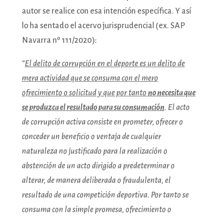
autor se realice con esa intención específica. Y así
lo ha sentado el acervo jurisprudencial (ex. SAP
Navarra nº 111/2020):
“
El delito de corrupción en el deporte es un delito de
mera actividad que se consuma con el mero
ofrecimiento o solicitud y que por tanto
no necesita que
se produzca el resultado para su consumación
. El acto
de corrupción activa consiste en prometer, ofrecer o
conceder un beneficio o ventaja de cualquier
naturaleza no justificado para la realización o
abstención de un acto dirigido a predeterminar o
alterar, de manera deliberada o fraudulenta, el
resultado de una competición deportiva. Por tanto se
consuma con la simple promesa, ofrecimiento o