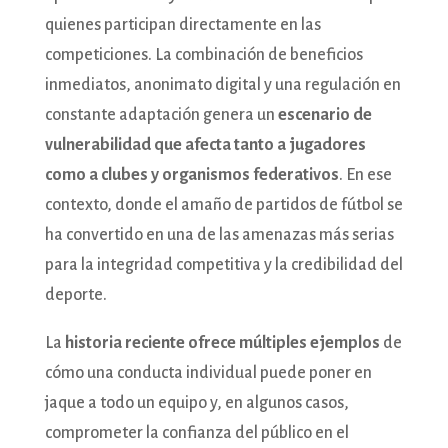
quienes participan directamente en las
competiciones. La combinación de beneficios
inmediatos, anonimato digital y una regulación en
constante adaptación genera un
escenario de
vulnerabilidad que afecta tanto a jugadores
como a clubes y organismos federativos
. En ese
contexto, donde el amaño de partidos de fútbol se
ha convertido en una de las amenazas más serias
para la integridad competitiva y la credibilidad del
deporte.
La
historia reciente ofrece múltiples ejemplos
de
cómo una conducta individual puede poner en
jaque a todo un equipo y, en algunos casos,
comprometer la confianza del público en el