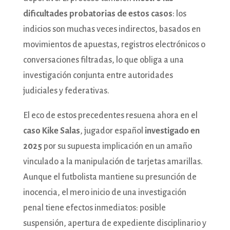
dificultades probatorias de estos casos
: los
indicios son muchas veces indirectos, basados en
movimientos de apuestas, registros electrónicos o
conversaciones filtradas, lo que obliga a una
investigación conjunta entre autoridades
judiciales y federativas.
El eco de estos precedentes resuena ahora en el
caso Kike Salas
, jugador español
investigado en
2025
por su supuesta implicación en un amaño
vinculado a la manipulación de tarjetas amarillas.
Aunque el futbolista mantiene su presunción de
inocencia, el mero inicio de una investigación
penal tiene efectos inmediatos: posible
suspensión, apertura de expediente disciplinario y