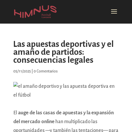
Las apuestas deportivas y el
amaño de partidos:
consecuencias legales
05/11/2025
|
0 Comentarios
El
auge de las casas de apuestas y la expansión
del mercado online
han multiplicado las
oportunidades —y también las tentaciones— para