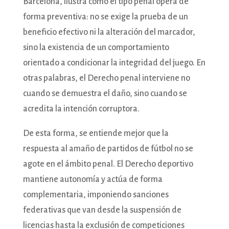
Barcelona, ilustra cómo el tipo penal opera de
forma preventiva: no se exige la prueba de un
beneficio efectivo ni la alteración del marcador,
sino la existencia de un comportamiento
orientado a condicionar la integridad del juego. En
otras palabras, el Derecho penal interviene no
cuando se demuestra el daño, sino cuando se
acredita la intención corruptora.
De esta forma, se entiende mejor que la
respuesta al amaño de partidos de fútbol no se
agote en el ámbito penal. El Derecho deportivo
mantiene autonomía y actúa de forma
complementaria, imponiendo sanciones
federativas que van desde la suspensión de
licencias hasta la exclusión de competiciones