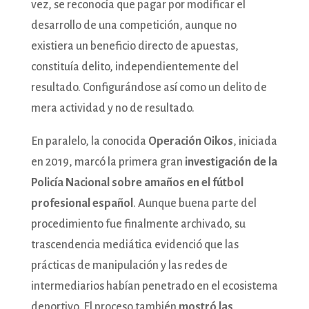
vez, se reconocía que pagar por modificar el
desarrollo de una competición, aunque no
existiera un beneficio directo de apuestas,
constituía delito, independientemente del
resultado. Configurándose así como un delito de
mera actividad y no de resultado.
En paralelo, la conocida
Operación Oikos
, iniciada
en 2019, marcó la primera gran
investigación de la
Policía Nacional sobre amaños en el fútbol
profesional español
. Aunque buena parte del
procedimiento fue finalmente archivado, su
trascendencia mediática evidenció que las
prácticas de manipulación y las redes de
intermediarios habían penetrado en el ecosistema
deportivo. El proceso también
mostró las