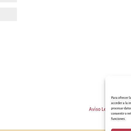
Para ofrecer 
acceder a la i
procesar datos
Aviso Legal
Polít
consentir o re
funciones.