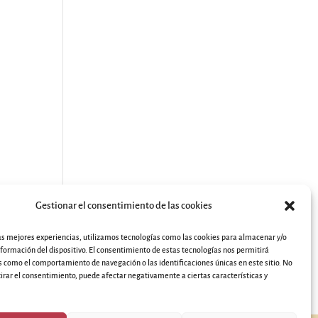
Gestionar el consentimiento de las cookies
las mejores experiencias, utilizamos tecnologías como las cookies para almacenar y/o
nformación del dispositivo. El consentimiento de estas tecnologías nos permitirá
 como el comportamiento de navegación o las identificaciones únicas en este sitio. No
ica de Privacidad
Política de cookies
Accesibilidad
tirar el consentimiento, puede afectar negativamente a ciertas características y