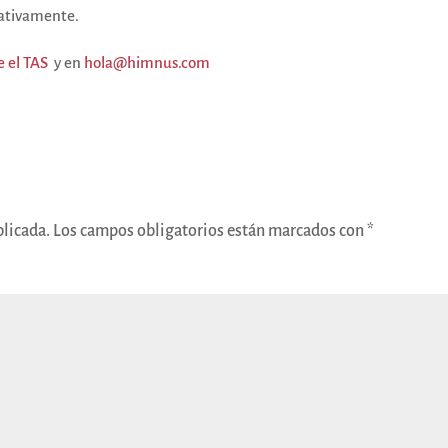
icativamente.
e el TAS
y en
hola@himnus.com
blicada.
Los campos obligatorios están marcados con
*