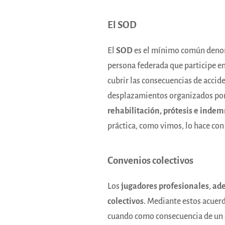
El SOD
El
SOD
es el mínimo común denom
persona federada que participe en
cubrir las consecuencias de accid
desplazamientos organizados por 
rehabilitación, prótesis e inde
práctica, como vimos, lo hace con
Convenios colectivos
Los
jugadores profesionales
,
ade
colectivos
. Mediante estos acuerd
cuando como consecuencia de un ac