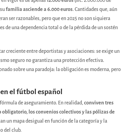
 en vigor es de apenas
12.000 euros (
sic. 2.000.000 de
 su
familia asciende a 6.000 euros
. Cantidades que, aún
ran ser razonables, pero que en 2025 no son siquiera
les de una dependencia total o de la pérdida de un sostén
tar creciente entre deportistas y asociaciones: se exige un
ismo seguro no garantiza una protección efectiva.
onado sobre una paradoja: la obligación es moderna, pero
 en el fútbol español
 fórmula de aseguramiento. En realidad,
conviven tres
 obligatorio, los convenios colectivos y las pólizas de
an un mapa desigual en función de la categoría y la
 del club.