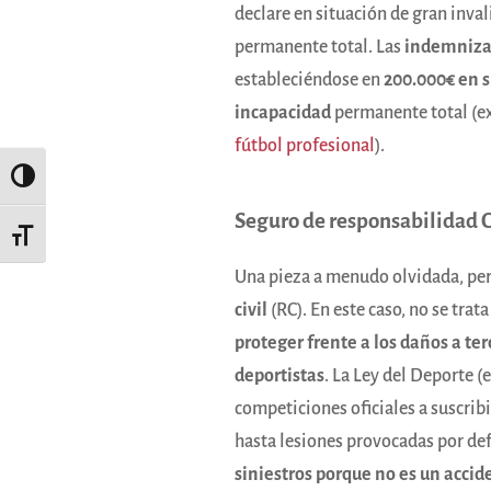
declare en situación de gran inv
permanente total. Las
indemnizac
estableciéndose en
200.000€ en s
incapacidad
permanente total (ex
fútbol profesional
).
Alternar alto contraste
Seguro de responsabilidad C
Alternar tamaño de letra
Una pieza a menudo olvidada, pero
civil
(RC). En este caso, no se trata
proteger frente a los daños a ter
deportistas
. La Ley del Deporte (
competiciones oficiales a suscribi
hasta lesiones provocadas por defi
siniestros porque no es un accid