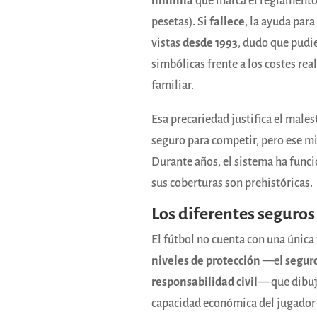
mínima
que marca el reglamento
pesetas). Si
fallece
, la ayuda para
vistas
desde 1993
, dudo que pudie
simbólicas frente a los costes rea
familiar.
Esa precariedad justifica el males
seguro para competir, pero ese m
Durante años, el sistema ha funci
sus coberturas son prehistóricas.
Los diferentes seguros
El fútbol no cuenta con una única
niveles de protección
—el
seguro
responsabilidad civil
— que dibuj
capacidad económica del jugador o