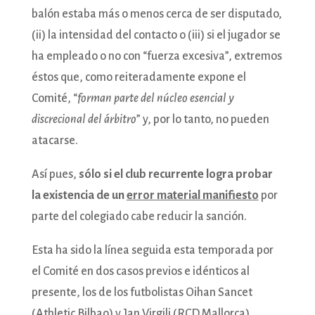
balón estaba más o menos cerca de ser disputado,
(ii) la intensidad del contacto o (iii) si el jugador se
ha empleado o no con “fuerza excesiva”, extremos
éstos que, como reiteradamente expone el
Comité, “
forman parte del núcleo esencial y
discrecional del árbitro
” y, por lo tanto, no pueden
atacarse.
Así pues,
sólo si el club recurrente logra probar
la existencia de un
error material manifiesto
por
parte del colegiado cabe reducir la sanción.
Esta ha sido la línea seguida esta temporada por
el Comité en dos casos previos e idénticos al
presente, los de los futbolistas Oihan Sancet
(Athletic Bilbao) y Jan Virgili (RCD Mallorca).