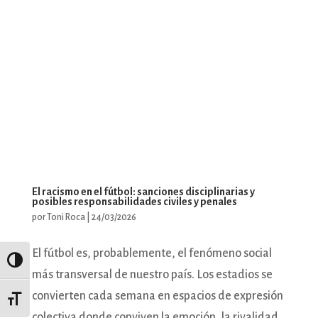
El racismo en el fútbol: sanciones disciplinarias y
posibles responsabilidades civiles y penales
por
Toni Roca
|
24/03/2026
El fútbol es, probablemente, el fenómeno social
Alternar alto contraste
más transversal de nuestro país. Los estadios se
convierten cada semana en espacios de expresión
Alternar tamaño de letra
colectiva donde conviven la emoción, la rivalidad