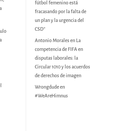
fútbol femenino está
a
fracasando por la falta de
un plan y la urgencia del
CSD”
culo
a
Antonio Morales
en
La
competencia de FIFA en
disputas laborales: la
Circular 1010 y los acuerdos
de derechos de imagen
l
Wrongdude
en
#WeAreHimnus