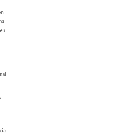
on
rma
 en
onal
s
cia