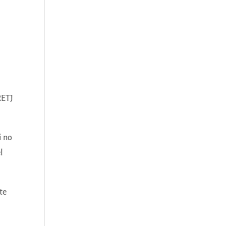
RETJ
i no
l
te