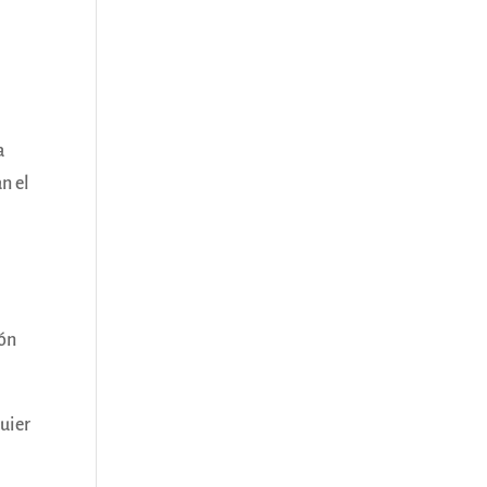
a
n el
ión
quier