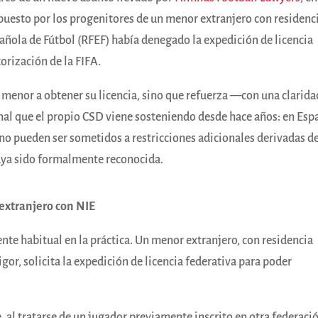
rpuesto por los progenitores de un menor extranjero con residenc
pañola de Fútbol (RFEF) había denegado la expedición de licencia
orización de la FIFA.
l menor a obtener su licencia, sino que refuerza —con una clarida
nal que el propio CSD viene sosteniendo desde hace años: en Esp
 no pueden ser sometidos a restricciones adicionales derivadas d
aya sido formalmente reconocida.
 extranjero con NIE
nte habitual en la práctica. Un menor extranjero, con residencia
gor, solicita la expedición de licencia federativa para poder
, al tratarse de un jugador previamente inscrito en otra federaci