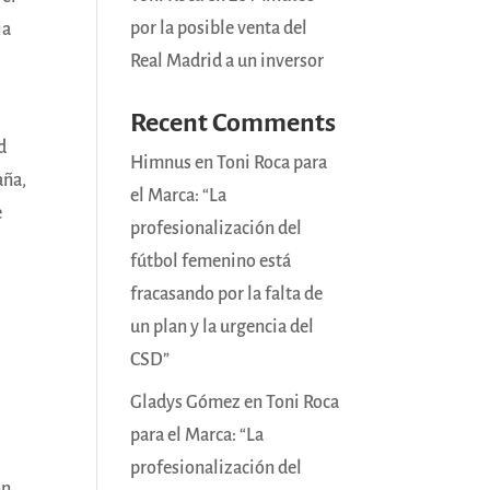
por la posible venta del
ia
Real Madrid a un inversor
Recent Comments
d
Himnus
en
Toni Roca para
aña,
el Marca: “La
e
profesionalización del
fútbol femenino está
fracasando por la falta de
un plan y la urgencia del
CSD”
Gladys Gómez
en
Toni Roca
para el Marca: “La
profesionalización del
ón,